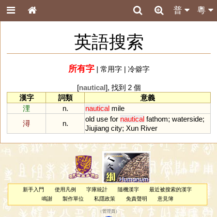
普
粵
英語搜索
所有字
|
常用字
|
冷僻字
[
nautical
], 找到 2 個
漢字
詞類
意義
浬
n.
nautical
mile
old
use
for
nautical
fathom
;
waterside
;
潯
n.
Jiujiang
city
;
Xun
River
新手入門
使用凡例
字庫統計
隨機漢字
最近被搜索的漢字
鳴謝
製作單位
私隱政策
免責聲明
意見簿
（
管理員
）