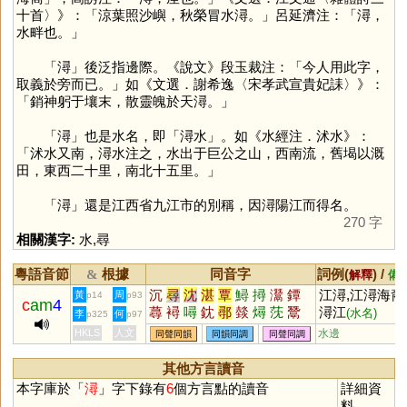
十首〉》：「涼葉照沙嶼，秋榮冒水潯。」呂延濟注：「潯，
水畔也。」
「
潯
」後泛指邊際。《說文》段玉裁注：「今人用此字，
取義於旁而已。」如《文選．謝希逸〈宋孝武宣貴妃誄〉》：
「銷神躬于壤末，散靈魄於天潯。」
「
潯
」也是水名，即「潯水」。如《水經注．沭水》：
「沭水又南，潯水注之，水出于巨公之山，西南流，舊堨以溉
田，東西二十里，南北十五里。」
「
潯
」還是江西省九江市的別稱，因潯陽江而得名。
270 字
相關漢字:
水
,
尋
粵語音節
根據
同音字
詞例(
) /
&
解釋
備
沉
尋
沈
湛
覃
鱘
撏
灊
鐔
江潯,江潯海裔
黃
周
p14
p93
c
am
4
蕁
襑
噚
鈂
鄩
燅
燖
莐
鬵
潯江
(水名)
李
何
p325
p97
攳
枔
璕
爓
HKLS
人文
水邊
同聲同韻
同韻同調
同聲同調
其他方言讀音
本字庫於「
潯
」字下錄有
6
個方言點的讀音
詳細資
料