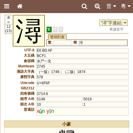
普
粵
水
潯
85
12
繁
簡
港
單讀音字
(15)
繁簡對應
繁
簡
浔
UTF-8
E6 BD AF
大五碼
BCF1
倉頡碼
水尸一戈
Matthews
2745
漢語大字典
（一版）1748；（二版）1874
康熙字典
578
Unicode
U+6F6F
GB2312
四角號碼
3714.6
頻序 A/B
5148
5019
頻次 A/B
10
1
普通話
x
n
y
n
小篆