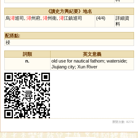
《讀史方輿紀要》地名
烏
潯
巡司,
潯
州府,
潯
州衛,
潯
江鎮巡司
(4/4)
詳細資
料
配搭點:
祲
詞類
英文意義
n.
old
use
for
nautical
fathom
;
waterside
;
Jiujiang
city
;
Xun
River
瀏覽次數: 8274