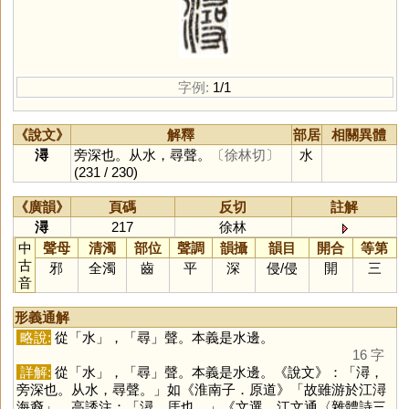
字例:
1/1
《說文》
解釋
部居
相關異體
潯
旁深也。从水，尋聲。
〔徐林切〕
水
(231 / 230)
《廣韻》
頁碼
反切
註解
潯
217
徐林
中
聲母
清濁
部位
聲調
韻攝
韻目
開合
等第
古
邪
全濁
齒
平
深
侵
/
侵
開
三
音
形義通解
略說:
從「
水
」，「
尋
」聲。本義是水邊。
16 字
詳解:
從「
水
」，「
尋
」聲。本義是水邊。《說文》：「潯，
旁深也。从水，尋聲。」如《淮南子．原道》「故雖游於江潯
海裔」，高誘注：「潯，厓也。」《文選．江文通〈雜體詩三