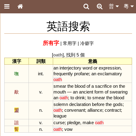
普
粵
英語搜索
所有字
|
常用字
|
冷僻字
[
oath
], 找到 5 個
漢字
詞類
意義
an
interjectory
word
or
expression
,
嘸
int.
frequently
profane
;
an
exclamatory
oath
smear
the
blood
of
a
sacrifice
on
the
歃
v.
mouth
—
an
ancient
form
of
swearing
an
oath
;
to
drink
;
to
smear
the
blood
solemn
declaration
before
the
gods
;
盟
n.
oath
;
convenant
;
alliance
;
contract
;
league
詛
v.
curse
;
pledge
,
make
oath
誓
n.
oath
;
vow