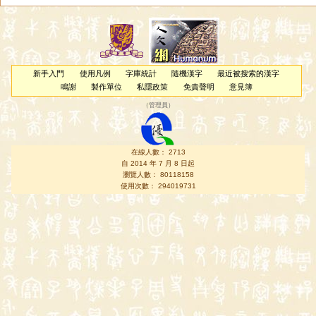
新手入門
使用凡例
字庫統計
隨機漢字
最近被搜索的漢字
鳴謝
製作單位
私隱政策
免責聲明
意見簿
（
管理員
）
在線人數： 2713
自 2014 年 7 月 8 日起
瀏覽人數： 80118158
使用次數： 294019731