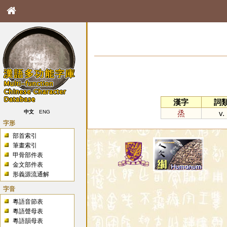
漢字
詞
烝
v.
中文
ENG
字形
部首索引
筆畫索引
甲骨部件表
金文部件表
形義源流通解
字音
粵語音節表
粵語聲母表
粵語韻母表