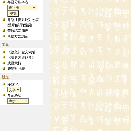
粵語分類字表:
粵語注音系統對照表
[
聲母
|
韻母
|
聲調
]
普通話音節表
其他方言讀音
工具
《說文》全文索引
《讀史方輿紀要》
成語彙輯
繁簡對照表
設定
冷僻字:
粵音系統: