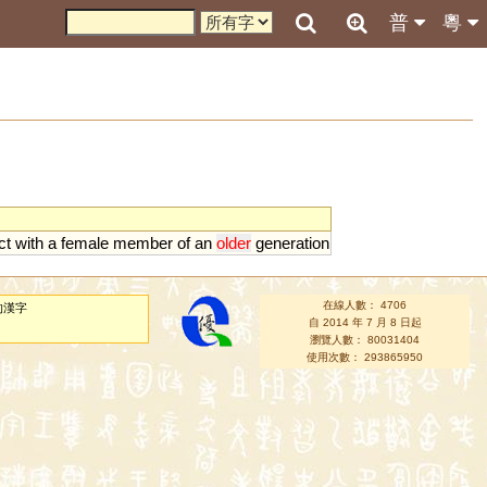
普
粵
ct
with
a
female
member
of
an
older
generation
在線人數： 4706
的漢字
自 2014 年 7 月 8 日起
瀏覽人數： 80031404
使用次數： 293865950