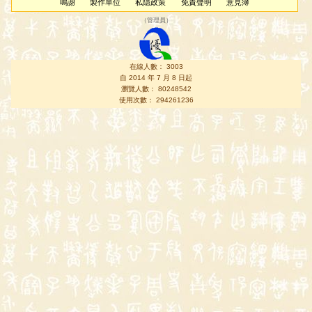
鳴謝
製作單位
私隱政策
免責聲明
意見簿
（
管理員
）
在線人數： 3003
自 2014 年 7 月 8 日起
瀏覽人數： 80248542
使用次數： 294261236