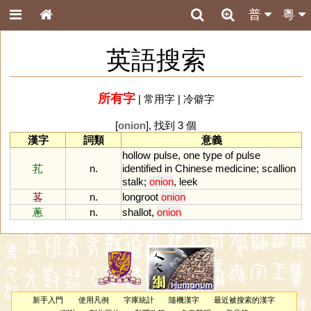
普
粵
英語搜索
所有字
|
常用字
|
冷僻字
[
onion
], 找到 3 個
漢字
詞類
意義
hollow
pulse
,
one
type
of
pulse
芤
n.
identified
in
Chinese
medicine
;
scallion
stalk
;
onion
,
leek
茖
n.
longroot
onion
蔥
n.
shallot
,
onion
新手入門
使用凡例
字庫統計
隨機漢字
最近被搜索的漢字