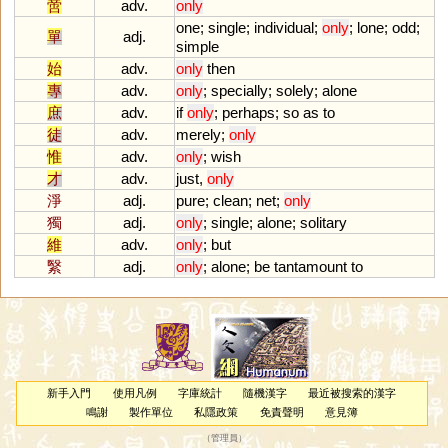
啻
adv.
only
one
;
single
;
individual
;
only
;
lone
;
odd
;
單
adj.
simple
始
adv.
only
then
專
adv.
only
;
specially
;
solely
;
alone
庶
adv.
if
only
;
perhaps
;
so
as
to
徒
adv.
merely
;
only
惟
adv.
only
;
wish
才
adv.
just
,
only
淨
adj.
pure
;
clean
;
net
;
only
獨
adj.
only
;
single
;
alone
;
solitary
維
adv.
only
;
but
繄
adj.
only
;
alone
;
be
tantamount
to
新手入門
使用凡例
字庫統計
隨機漢字
最近被搜索的漢字
鳴謝
製作單位
私隱政策
免責聲明
意見簿
（
管理員
）