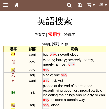
普
粵
英語搜索
常用字
所有字
|
|
冷僻字
[
only
], 找到 19 個
漢字
詞類
意義
但
conj.
but
;
only
;
nevertheless
exactly
;
hardly
;
scarcely
;
barely
,
僅
adv.
merely
;
almost
;
only
光
adv.
only
只
adj.
single
;
one
only
只
conj.
only
;
but
;
yet
placed
at
the
end
of
a
sentence
reconfirming
assertion
;
modal
particle
唄
int.
indicating
that
things
should
only
or
can
only
be
done
a
certain
way
唯
adj.
only
,
alone