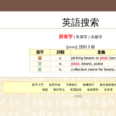
英語搜索
所有字
|
常用字
|
冷僻字
[
peas
], 找到 3 個
漢字
詞類
意義
叔
v.
picking
beans
or
peas
(
ar
荳
n.
peas
,
beans
,
pulse
菽
n.
collective
name
for
beans
新手入門
使用凡例
字庫統計
隨機漢字
最近被搜索
鳴謝
製作單位
私隱政策
免責聲明
意見簿
（
管理員
）