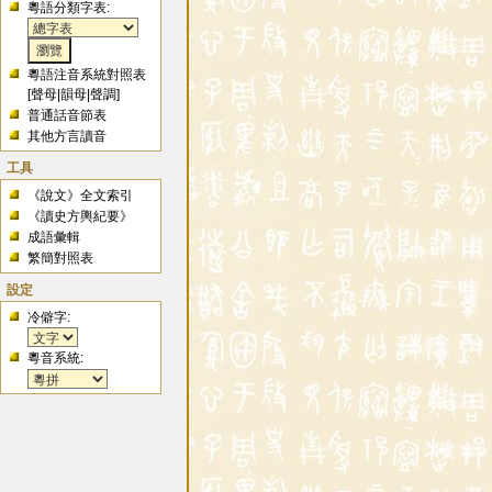
粵語分類字表:
粵語注音系統對照表
[
聲母
|
韻母
|
聲調
]
普通話音節表
其他方言讀音
工具
《說文》全文索引
《讀史方輿紀要》
成語彙輯
繁簡對照表
設定
冷僻字:
粵音系統: