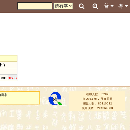
普
粵
ch
.)
and
peas
在線人數： 3299
的漢字
自 2014 年 7 月 8 日起
瀏覽人數： 80310632
使用次數： 294364588