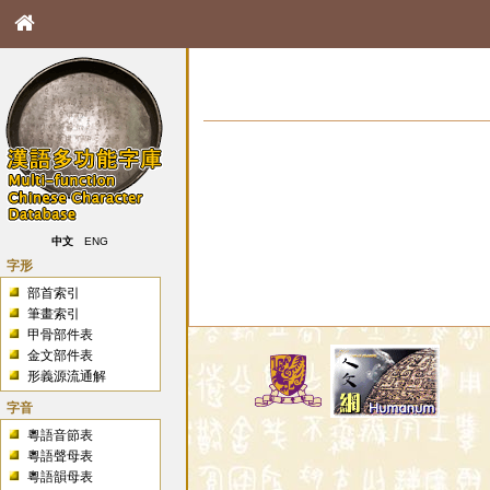
中文
ENG
字形
部首索引
筆畫索引
甲骨部件表
金文部件表
形義源流通解
字音
粵語音節表
粵語聲母表
粵語韻母表