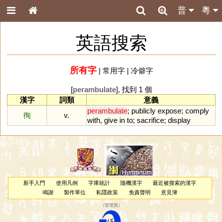
普
粵
英語搜索
所有字
|
常用字
|
冷僻字
[
perambulate
], 找到 1 個
漢字
詞類
意義
perambulate
;
publicly
expose
;
comply
徇
v.
with
,
give
in
to
;
sacrifice
;
display
新手入門
使用凡例
字庫統計
隨機漢字
最近被搜索的漢字
鳴謝
製作單位
私隱政策
免責聲明
意見簿
（
管理員
）