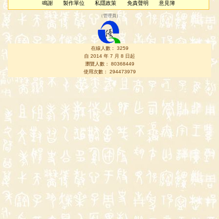
鳴謝
製作單位
私隱政策
免責聲明
意見簿
（
管理員
）
在線人數： 3259
自 2014 年 7 月 8 日起
瀏覽人數： 80368449
使用次數： 294473979