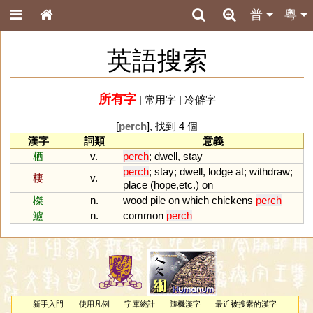
普
粵
英語搜索
所有字
|
常用字
|
冷僻字
[
perch
], 找到 4 個
漢字
詞類
意義
栖
v.
perch
;
dwell
,
stay
perch
;
stay
;
dwell
,
lodge
at
;
withdraw
;
棲
v.
place
(
hope
,
etc
.)
on
榤
n.
wood
pile
on
which
chickens
perch
鱸
n.
common
perch
新手入門
使用凡例
字庫統計
隨機漢字
最近被搜索的漢字