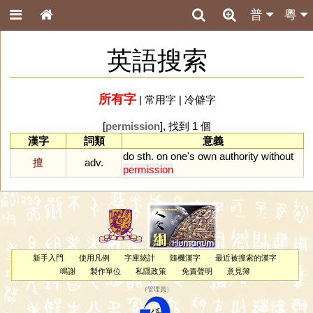
普
粵
英語搜索
所有字
|
常用字
|
冷僻字
[
permission
], 找到 1 個
漢字
詞類
意義
do
sth
.
on
one
'
s
own
authority
without
擅
adv.
permission
新手入門
使用凡例
字庫統計
隨機漢字
最近被搜索的漢字
鳴謝
製作單位
私隱政策
免責聲明
意見簿
（
管理員
）