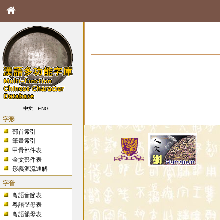
中文
ENG
字形
部首索引
筆畫索引
甲骨部件表
金文部件表
形義源流通解
字音
粵語音節表
粵語聲母表
粵語韻母表