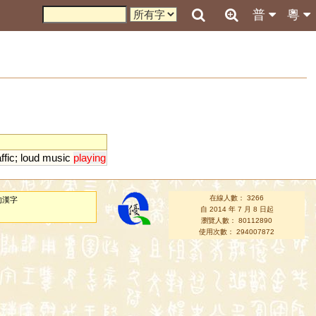
普
粵
affic
;
loud
music
playing
在線人數： 3266
的漢字
自 2014 年 7 月 8 日起
瀏覽人數： 80112890
使用次數： 294007872