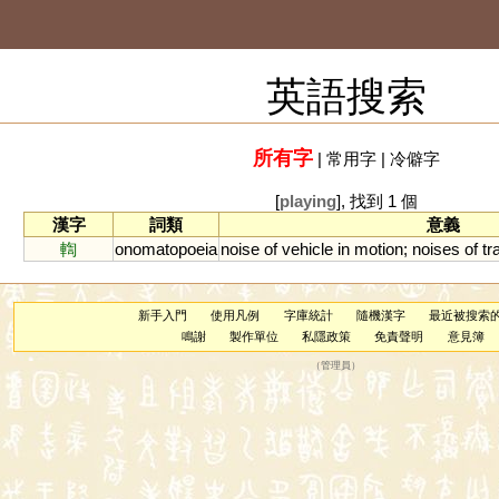
英語搜索
所有字
|
常用字
|
冷僻字
[
playing
], 找到 1 個
漢字
詞類
意義
輷
onomatopoeia
noise
of
vehicle
in
motion
;
noises
of
tr
新手入門
使用凡例
字庫統計
隨機漢字
最近被搜索
鳴謝
製作單位
私隱政策
免責聲明
意見簿
（
管理員
）