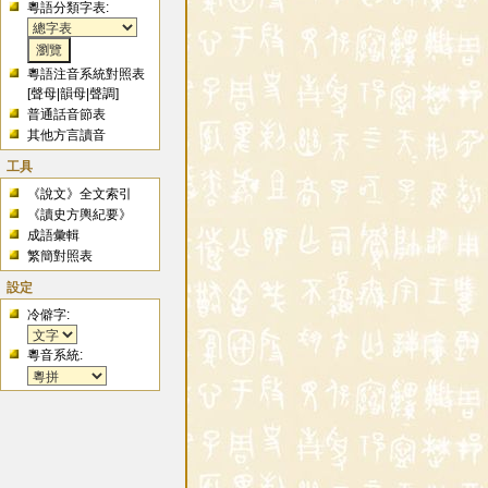
粵語分類字表:
粵語注音系統對照表
[
聲母
|
韻母
|
聲調
]
普通話音節表
其他方言讀音
工具
《說文》全文索引
《讀史方輿紀要》
成語彙輯
繁簡對照表
設定
冷僻字:
粵音系統: