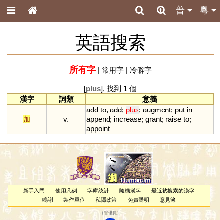
普
粵
英語搜索
所有字
|
常用字
|
冷僻字
[
plus
], 找到 1 個
漢字
詞類
意義
add
to
,
add
;
plus
;
augment
;
put
in
;
加
v.
append
;
increase
;
grant
;
raise
to
;
appoint
新手入門
使用凡例
字庫統計
隨機漢字
最近被搜索的漢字
鳴謝
製作單位
私隱政策
免責聲明
意見簿
（
管理員
）