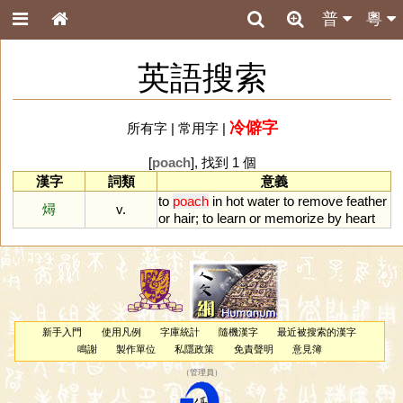
普
粵
英語搜索
冷僻字
所有字
|
常用字
|
[
poach
], 找到 1 個
漢字
詞類
意義
to
poach
in
hot
water
to
remove
feather
燖
v.
or
hair
;
to
learn
or
memorize
by
heart
新手入門
使用凡例
字庫統計
隨機漢字
最近被搜索的漢字
鳴謝
製作單位
私隱政策
免責聲明
意見簿
（
管理員
）