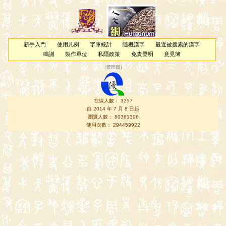
新手入門
使用凡例
字庫統計
隨機漢字
最近被搜索的漢字
鳴謝
製作單位
私隱政策
免責聲明
意見簿
（
管理員
）
在線人數： 3257
自 2014 年 7 月 8 日起
瀏覽人數： 80361306
使用次數： 294459922