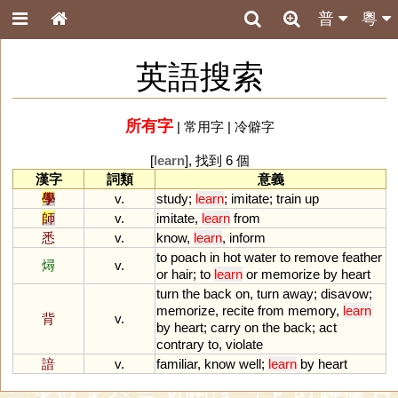
普
粵
英語搜索
所有字
|
常用字
|
冷僻字
[
learn
], 找到 6 個
漢字
詞類
意義
學
v.
study
;
learn
;
imitate
;
train
up
師
v.
imitate
,
learn
from
悉
v.
know
,
learn
,
inform
to
poach
in
hot
water
to
remove
feather
燖
v.
or
hair
;
to
learn
or
memorize
by
heart
turn
the
back
on
,
turn
away
;
disavow
;
memorize
,
recite
from
memory
,
learn
背
v.
by
heart
;
carry
on
the
back
;
act
contrary
to
,
violate
諳
v.
familiar
,
know
well
;
learn
by
heart