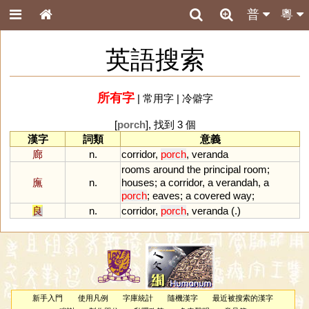
普
粵
英語搜索
所有字
|
常用字
|
冷僻字
[
porch
], 找到 3 個
漢字
詞類
意義
廊
n.
corridor
,
porch
,
veranda
rooms
around
the
principal
room
;
廡
n.
houses
;
a
corridor
,
a
verandah
,
a
porch
;
eaves
;
a
covered
way
;
良
n.
corridor
,
porch
,
veranda
(.)
新手入門
使用凡例
字庫統計
隨機漢字
最近被搜索的漢字