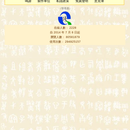
鳴謝
製作單位
私隱政策
免責聲明
意見簿
（
管理員
）
在線人數： 2228
自 2014 年 7 月 8 日起
瀏覽人數： 80581879
使用次數： 294925157