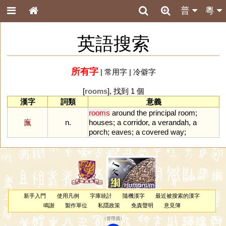
普
粵
英語搜索
所有字
|
常用字
|
冷僻字
[
rooms
], 找到 1 個
漢字
詞類
意義
rooms
around
the
principal
room
;
廡
n.
houses
;
a
corridor
,
a
verandah
,
a
porch
;
eaves
;
a
covered
way
;
新手入門
使用凡例
字庫統計
隨機漢字
最近被搜索的漢字
鳴謝
製作單位
私隱政策
免責聲明
意見簿
（
管理員
）