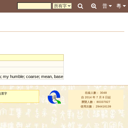
普
粵
n
;
my
humble
;
coarse
;
mean
,
base
在線人數： 3048
的漢字
自 2014 年 7 月 8 日起
瀏覽人數： 80337927
使用次數： 294416139