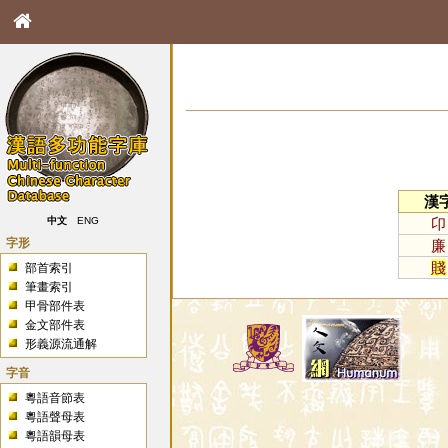
漢
卬
中文
ENG
字形
廉
賤
部首索引
筆畫索引
甲骨部件表
金文部件表
形義源流通解
字音
粵語音節表
粵語聲母表
粵語韻母表