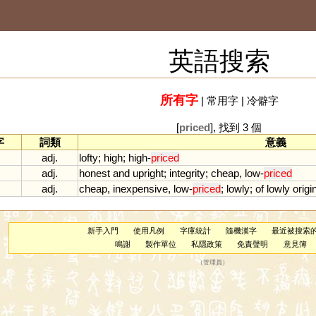
英語搜索
所有字
|
常用字
|
冷僻字
[
priced
], 找到 3 個
字
詞類
意義
adj.
lofty
;
high
;
high
-
priced
adj.
honest
and
upright
;
integrity
;
cheap
,
low
-
priced
adj.
cheap
,
inexpensive
,
low
-
priced
;
lowly
;
of
lowly
origi
新手入門
使用凡例
字庫統計
隨機漢字
最近被搜索
鳴謝
製作單位
私隱政策
免責聲明
意見簿
（
管理員
）