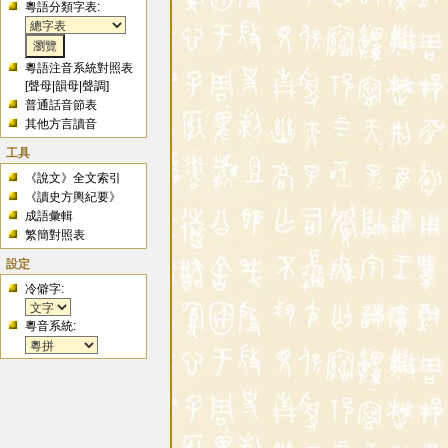
粵語分類字表:
粵語注音系統對照表
[
聲母
|
韻母
|
聲調
]
普通話音節表
其他方言讀音
工具
《說文》全文索引
《讀史方輿紀要》
成語彙輯
繁簡對照表
設定
冷僻字:
粵音系統: