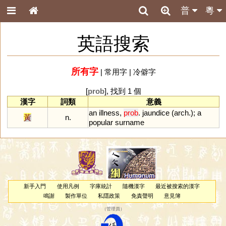
普
粵
英語搜索
所有字
|
常用字
|
冷僻字
[
prob
], 找到 1 個
漢字
詞類
意義
an
illness
,
prob
.
jaundice
(
arch
.);
a
黃
n.
popular
surname
新手入門
使用凡例
字庫統計
隨機漢字
最近被搜索的漢字
鳴謝
製作單位
私隱政策
免責聲明
意見簿
（
管理員
）