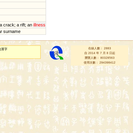
a
crack
;
a
rift
;
an
illness
ar
surname
在線人數： 2883
的漢字
自 2014 年 7 月 8 日起
瀏覽人數： 80328563
使用次數： 294398412