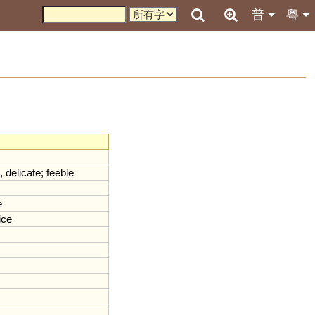
普
粵
,
delicate
;
feeble
e
ice