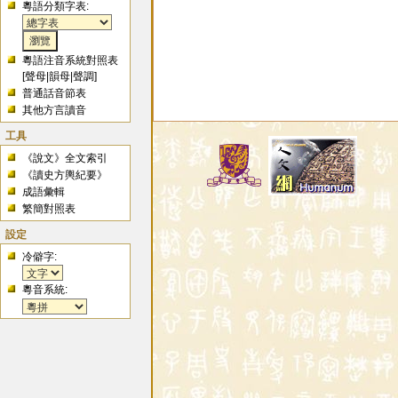
粵語分類字表:
粵語注音系統對照表
[
聲母
|
韻母
|
聲調
]
普通話音節表
其他方言讀音
工具
《說文》全文索引
《讀史方輿紀要》
成語彙輯
繁簡對照表
設定
冷僻字:
粵音系統: