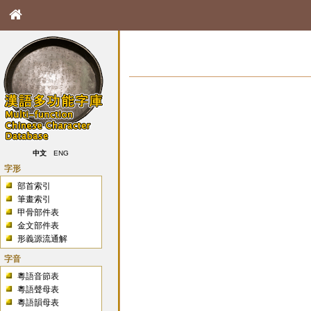
中文
ENG
字形
部首索引
筆畫索引
甲骨部件表
金文部件表
形義源流通解
字音
粵語音節表
粵語聲母表
粵語韻母表