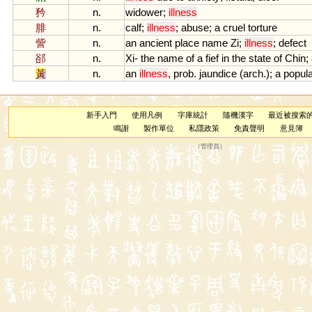
矜
n.
widower
;
illness
腓
n.
calf
;
illness
;
abuse
;
a
cruel
torture
訾
n.
an
ancient
place
name
Zi
;
illness
;
defect
郤
n.
Xi
-
the
name
of
a
fief
in
the
state
of
Chin
;
黃
n.
an
illness
,
prob
.
jaundice
(
arch
.);
a
popul
新手入門
使用凡例
字庫統計
隨機漢字
最近被搜索
鳴謝
製作單位
私隱政策
免責聲明
意見簿
（
管理員
）