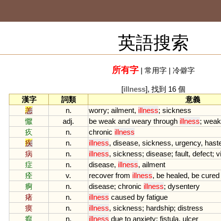
英語搜索
所有字
|
常用字
|
冷僻字
[
illness
], 找到 16 個
漢字
詞類
意義
恙
n.
worry
;
ailment
,
illness
;
sickness
懨
adj.
be
weak
and
weary
through
illness
;
weak
疚
n.
chronic
illness
疾
n.
illness
,
disease
,
sickness
,
urgency
,
hast
病
n.
illness
,
sickness
;
disease
;
fault
,
defect
;
v
症
n.
disease
,
illness
,
ailment
痊
v.
recover
from
illness
,
be
healed
,
be
cured
痾
n.
disease
;
chronic
illness
;
dysentery
瘏
n.
illness
caused
by
fatigue
瘼
n.
illness
,
sickness
;
hardship
;
distress
癙
n.
illness
due
to
anxiety
;
fistula
,
ulcer