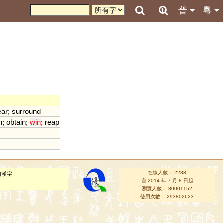
普
粵
ear
;
surround
h
;
obtain
;
win
;
reap
在線人數： 2288
的漢字
自 2014 年 7 月 8 日起
瀏覽人數： 80001152
使用次數： 293802623