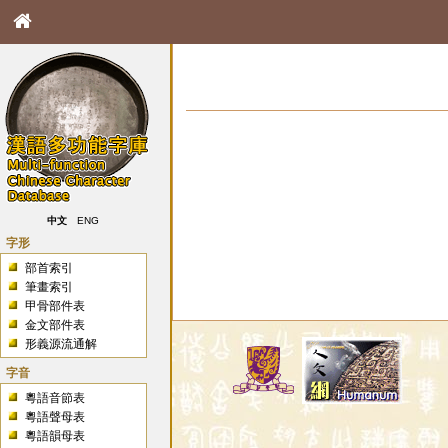
中文
ENG
字形
部首索引
筆畫索引
甲骨部件表
金文部件表
形義源流通解
字音
粵語音節表
粵語聲母表
粵語韻母表