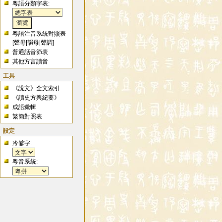
粵語分類字表:
粵語注音系統對照表
[
聲母
|
韻母
|
聲調
]
普通話音節表
其他方言讀音
工具
《說文》全文索引
《讀史方輿紀要》
成語彙輯
繁簡對照表
設定
冷僻字:
粵音系統: