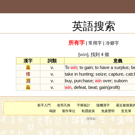
英語搜索
所有字
|
常用字
|
冷僻字
[
win
], 找到 4 個
漢字
詞類
意義
嬴
v.
To
win
;
to
gain
;
to
have
a
surplus
;
b
獲
v.
take
in
hunting
;
seize
;
capture
,
catc
買
v.
buy
,
purchase
;
win
over
;
suborn
贏
v.
win
,
defeat
,
beat
;
gain
(
profit
)
新手入門
使用凡例
字庫統計
隨機漢字
最近被搜索
鳴謝
製作單位
私隱政策
免責聲明
意見簿
（
管理員
）