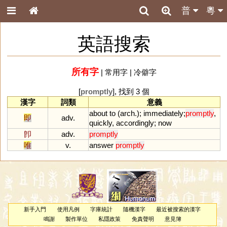
普
粵
英語搜索
所有字
|
常用字
|
冷僻字
[
promptly
], 找到 3 個
漢字
詞類
意義
about
to
(
arch
.);
immediately
;
promptly
,
即
adv.
quickly
,
accordingly
;
now
卽
adv.
promptly
唯
v.
answer
promptly
新手入門
使用凡例
字庫統計
隨機漢字
最近被搜索的漢字
鳴謝
製作單位
私隱政策
免責聲明
意見簿