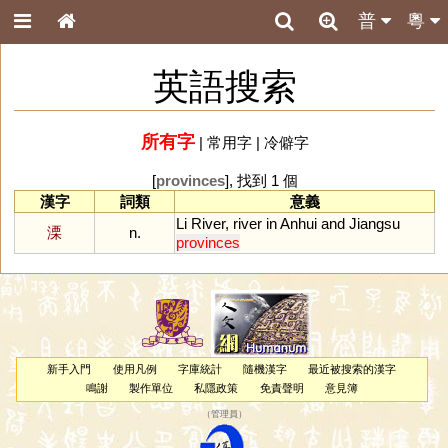
普
粵
英語搜索
所有字
|
常用字
|
冷僻字
[
provinces
], 找到 1 個
漢字
詞類
意義
Li
River
,
river
in
Anhui
and
Jiangsu
溧
n.
provinces
新手入門
使用凡例
字庫統計
隨機漢字
最近被搜索的漢字
鳴謝
製作單位
私隱政策
免責聲明
意見簿
（
管理員
）