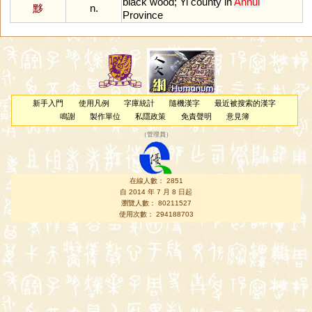
black
wood
;
Yi
county
in
Anhui
黟
n.
Province
新手入門
使用凡例
字庫統計
隨機漢字
最近被搜索的漢字
鳴謝
製作單位
私隱政策
免責聲明
意見簿
（
管理員
）
在線人數： 2851
自 2014 年 7 月 8 日起
瀏覽人數： 80211527
使用次數： 294188703