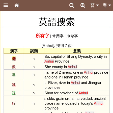
普
粵
英語搜索
所有字
|
常用字
|
冷僻字
[
Anhui
], 找到 7 個
漢字
詞類
意義
Bo
,
capital
of
Shang
Dynasty
;
a
city
in
亳
n.
Anhui
Province
歙
n.
She
county
in
Anhui
name
of
2
rivers
,
one
in
Anhui
province
沘
n.
and
one
in
Henan
province
Li
River
,
river
in
Anhui
and
Jiangsu
溧
n.
provinces
皖
n.
Short
for
province
of
Anhui
sickle
;
grain
crops
harvested
;
ancient
銍
n.
place
name
located
in
today
'
s
Anhui
province