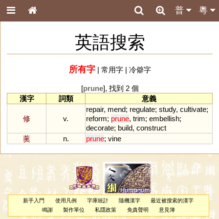
普
粵
英語搜索
所有字
|
常用字
|
冷僻字
[
prune
], 找到 2 個
漢字
詞類
意義
repair
,
mend
;
regulate
;
study
,
cultivate
;
修
v.
reform
;
prune
,
trim
;
embellish
;
decorate
;
build
,
construct
薁
n.
prune
;
vine
新手入門
使用凡例
字庫統計
隨機漢字
最近被搜索的漢字
鳴謝
製作單位
私隱政策
免責聲明
意見簿