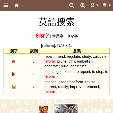
普
粵
英語搜索
所有字
|
常用字
|
冷僻字
[
reform
], 找到 3 個
漢字
詞類
意義
repair
,
mend
;
regulate
;
study
,
cultivate
;
修
v.
reform
;
prune
,
trim
;
embellish
;
decorate
;
build
,
construct
to
change
,
to
alter
;
to
repent
;
to
stop
;
to
悛
v.
reform
change
,
alter
,
transform
,
revise
;
改
v.
correct
,
rectify
;
improve
;
remodel
,
reform