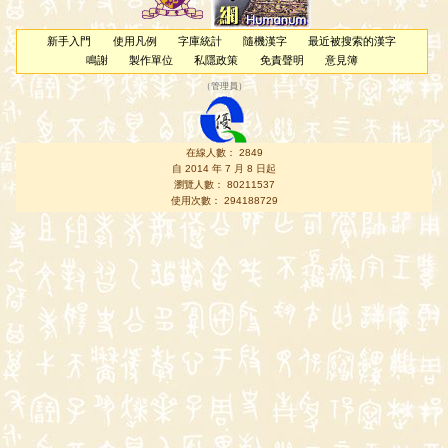
新手入門
使用凡例
字庫統計
隨機漢字
最近被搜索的漢字
鳴謝
製作單位
私隱政策
免責聲明
意見簿
（
管理員
）
在線人數： 2849
自 2014 年 7 月 8 日起
瀏覽人數： 80211537
使用次數： 294188729