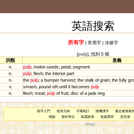
英語搜索
所有字
|
常用字
|
冷僻字
[
pulp
], 找到 5 個
詞類
意義
n.
pulp
;
melon
seeds
;
petal
;
segment
n.
pulp
;
flesh
;
the
interior
part
n.
the
pulp
;
a
bumper
harvest
;
the
stalk
of
grain
;
the
fully
gr
v.
smash
,
pound
sth
.
until
it
becomes
pulp
n.
flesh
;
meat
;
pulp
of
fruit
;
disc
of
a
jade
ring
新手入門
使用凡例
字庫統計
隨機漢字
最近被搜索
鳴謝
製作單位
私隱政策
免責聲明
意見簿
（
管理員
）