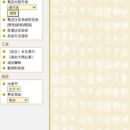
粵語分類字表:
粵語注音系統對照表
[
聲母
|
韻母
|
聲調
]
普通話音節表
其他方言讀音
工具
《說文》全文索引
《讀史方輿紀要》
成語彙輯
繁簡對照表
設定
冷僻字:
粵音系統: