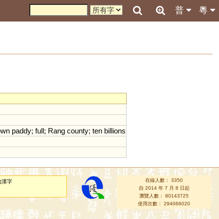
普
粵
own
paddy
;
full
;
Rang
county
;
ten
billions
在線人數： 3350
的漢字
自 2014 年 7 月 8 日起
瀏覽人數： 80143725
使用次數： 294066020