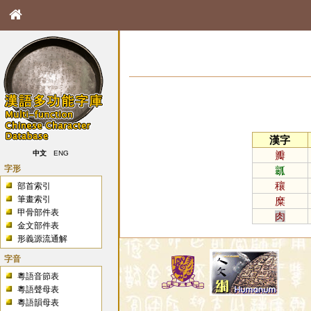
漢字
瓣
中文
ENG
字形
瓤
穰
部首索引
筆畫索引
糜
甲骨部件表
肉
金文部件表
形義源流通解
字音
粵語音節表
粵語聲母表
粵語韻母表