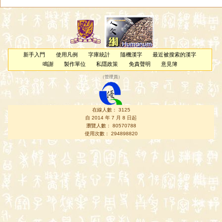
新手入門
使用凡例
字庫統計
隨機漢字
最近被搜索的漢字
鳴謝
製作單位
私隱政策
免責聲明
意見簿
（
管理員
）
在線人數： 3125
自 2014 年 7 月 8 日起
瀏覽人數： 80570788
使用次數： 294898820