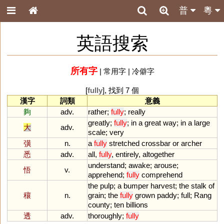
普
粵
英語搜索
所有字
|
常用字
|
冷僻字
[
fully
], 找到 7 個
漢字
詞類
意義
夠
adv.
rather
;
fully
;
really
greatly
;
fully
;
in
a
great
way
;
in
a
large
大
adv.
scale
;
very
彉
n.
a
fully
stretched
crossbar
or
archer
悉
adv.
all
,
fully
,
entirely
,
altogether
understand
;
awake
;
arouse
;
悟
v.
apprehend
;
fully
comprehend
the
pulp
;
a
bumper
harvest
;
the
stalk
of
穰
n.
grain
;
the
fully
grown
paddy
;
full
;
Rang
county
;
ten
billions
透
adv.
thoroughly
;
fully