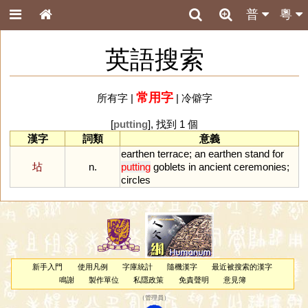
普
粵
英語搜索
常用字
所有字
|
|
冷僻字
[
putting
], 找到 1 個
漢字
詞類
意義
earthen
terrace
;
an
earthen
stand
for
坫
n.
putting
goblets
in
ancient
ceremonies
;
circles
新手入門
使用凡例
字庫統計
隨機漢字
最近被搜索的漢字
鳴謝
製作單位
私隱政策
免責聲明
意見簿
（
管理員
）