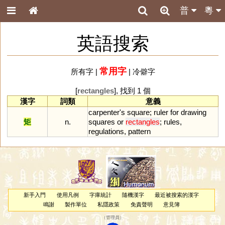
普
粵
英語搜索
常用字
所有字
|
|
冷僻字
[
rectangles
], 找到 1 個
漢字
詞類
意義
carpenter
'
s
square
;
ruler
for
drawing
矩
n.
squares
or
rectangles
;
rules
,
regulations
,
pattern
新手入門
使用凡例
字庫統計
隨機漢字
最近被搜索的漢字
鳴謝
製作單位
私隱政策
免責聲明
意見簿
（
管理員
）