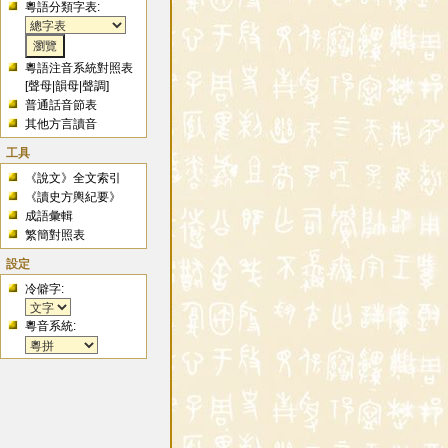
粵語分類字表:
粵語注音系統對照表
[
聲母
|
韻母
|
聲調
]
普通話音節表
其他方言讀音
工具
《說文》全文索引
《讀史方輿紀要》
成語彙輯
繁簡對照表
設定
冷僻字:
粵音系統: