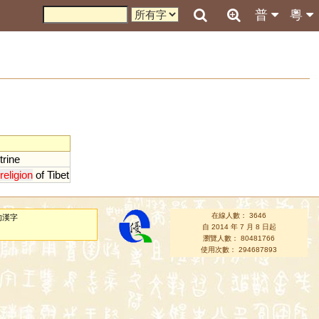
普
粵
trine
religion
of
Tibet
在線人數： 3646
的漢字
自 2014 年 7 月 8 日起
瀏覽人數： 80481766
使用次數： 294687893