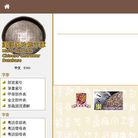
中文
ENG
字形
部首索引
筆畫索引
甲骨部件表
金文部件表
形義源流通解
字音
粵語音節表
粵語聲母表
粵語韻母表