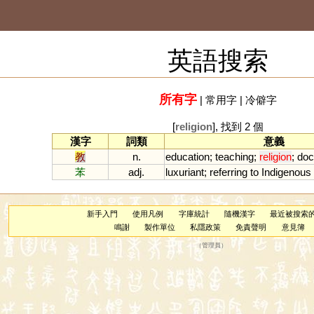
英語搜索
所有字
|
常用字
|
冷僻字
[
religion
], 找到 2 個
漢字
詞類
意義
教
n.
education
;
teaching
;
religion
;
doc
苯
adj.
luxuriant
;
referring
to
Indigenous
新手入門
使用凡例
字庫統計
隨機漢字
最近被搜索
鳴謝
製作單位
私隱政策
免責聲明
意見簿
（
管理員
）