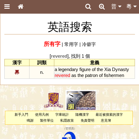
普
粵
英語搜索
所有字
|
常用字
|
冷僻字
[
revered
], 找到 1 個
漢字
詞類
意義
a
legendary
figure
of
the
Xia
Dynasty
奡
n.
revered
as
the
patron
of
fishermen
新手入門
使用凡例
字庫統計
隨機漢字
最近被搜索的漢字
鳴謝
製作單位
私隱政策
免責聲明
意見簿
（
管理員
）