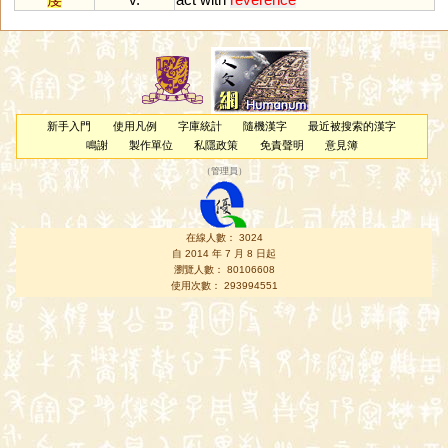
新手入門
使用凡例
字庫統計
隨機漢字
最近被搜索的漢字
鳴謝
製作單位
私隱政策
免責聲明
意見簿
（
管理員
）
在線人數： 3024
自 2014 年 7 月 8 日起
瀏覽人數： 80106608
使用次數： 293994551