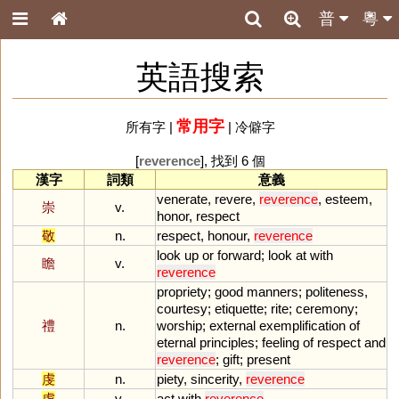
普
粵
英語搜索
常用字
所有字
|
|
冷僻字
[
reverence
], 找到 6 個
漢字
詞類
意義
venerate
,
revere
,
reverence
,
esteem
,
崇
v.
honor
,
respect
敬
n.
respect
,
honour
,
reverence
look
up
or
forward
;
look
at
with
瞻
v.
reverence
propriety
;
good
manners
;
politeness
,
courtesy
;
etiquette
;
rite
;
ceremony
;
禮
n.
worship
;
external
exemplification
of
eternal
principles
;
feeling
of
respect
and
reverence
;
gift
;
present
虔
n.
piety
,
sincerity
,
reverence
虔
v.
act
with
reverence