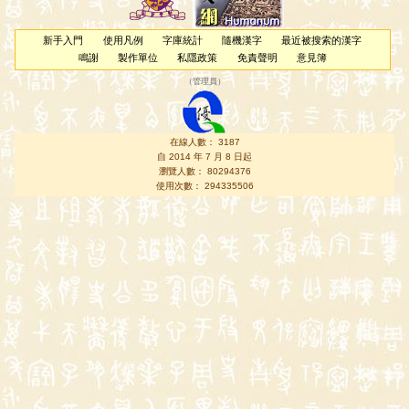
新手入門
使用凡例
字庫統計
隨機漢字
最近被搜索的漢字
鳴謝
製作單位
私隱政策
免責聲明
意見簿
（
管理員
）
在線人數： 3187
自 2014 年 7 月 8 日起
瀏覽人數： 80294376
使用次數： 294335506