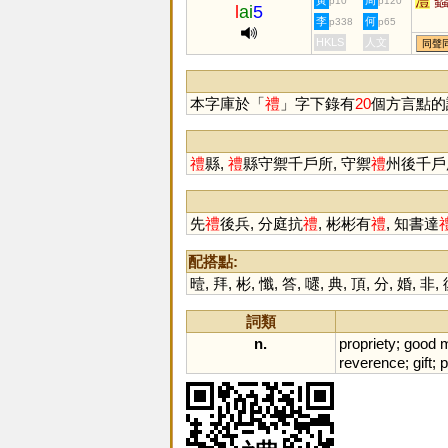
澧
黃
周
p10
p120
l
ai
5
李
何
p338
p65
HKLS
人文
同聲
本字庫於「
禮
」字下錄有
20
個方言點的
禮
縣,
禮
縣守禦千戶所, 守禦
禮
州後千戶
先
禮
後兵, 分庭抗
禮
, 彬彬有
禮
, 知書達
配搭點:
曀
,
拜
,
彬
,
懺
,
答
,
嚃
,
典
,
頂
,
分
,
婚
,
非
,
詞類
n.
propriety
;
good
m
reverence
;
gift
;
p