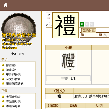
示
禮
113
13
繁
簡
港
(18)
繁簡對應
繁
簡
礼
小篆
中文
ENG
字形
部首索引
筆畫索引
甲骨部件表
字例:
1/1
金文部件表
形義源流通解
字音
《說文》
禮
履也，所以事神致福
粵語音節表
粵語聲母表
《廣韻》
頁碼
反切
粵語韻母表