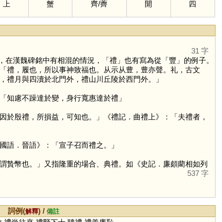
上
蟹
齊
/
薺
開
四
31 字
，在漢魏碑銘中有相混的情況，「
禮
」也有寫為從「
豐
」的例子。
「禮，履也，所以事神致福也。从示从豊，豊亦聲。礼，古文
，禮月與四瀆於北門外，禮山川丘陵於西門外。」
「知慮不躁達於變，身行寬惠達於禮」
因於殷禮，所損益，可知也。」《禮記．曲禮上》：「夫禮者，
國語．晉語》：「宣子召而禮之。」
謂贄幣也。」又指隆重的場合、典禮。如《史記．廉頗藺相如列
537 字
詞例(
) /
解釋
備註