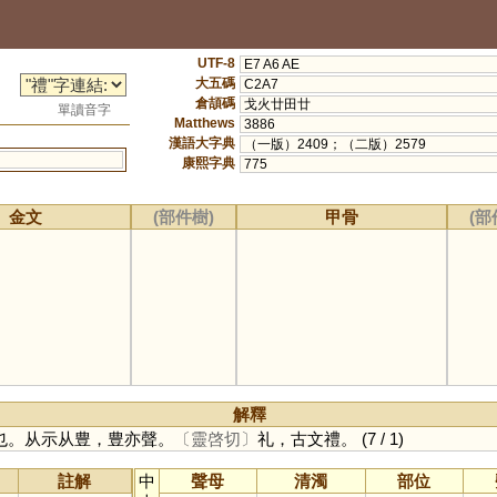
UTF-8
E7 A6 AE
大五碼
C2A7
倉頡碼
戈火廿田廿
單讀音字
Matthews
3886
漢語大字典
（一版）2409；（二版）2579
康熙字典
775
金文
(部件樹)
甲骨
(部
解釋
也。从示从豊，豊亦聲。
〔靈啓切〕
礼，古文禮。
(7 / 1)
註解
中
聲母
清濁
部位