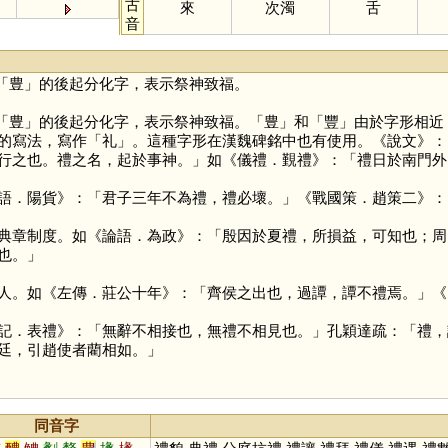
古
來
次濁
舌
音
「
豊
」的後起分化字，表示祭神致福。
「
豊
」的後起分化字，表示祭神致福。「
豊
」和「
豐
」由於字形相近
的寫法，寫作「
礼
」。這種字形在漢魏碑銘中也有使用。《說文》：
行之也。禮之名，起於事神。」如《儀禮．覲禮》：「禮日於南門外
語．陽貨》：「君子三年不為禮，禮必壞。」《戰國策．趙策二》：
典章制度。如《論語．為政》：「殷因於夏禮，所損益，可知也；周
也。」
人。如《左傳．莊公十年》：「齊侯之出也，過譚，譚不禮焉。」《
記．表禮》：「無辭不相接也，無禮不相見也。」孔穎達疏：「禮，
廷，引趙使者藺相如。」
同音字