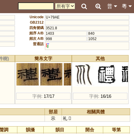
普
粵
Unicode
U+79AE
GB2312
四角號碼
3521.8
頻序 A/B
1403
840
頻次 A/B
998
1052
普通話
l
件樹)
簡帛文字
其他
字例:
17/17
字例:
16/16
部居
相關異體
示
礼
𠃞
聲調
韻攝
韻目
開合
等第