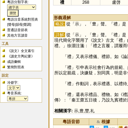
禮
268
盧啓
粵語分類字表:
形義通解
粵語注音系統對照表
略說:
從「
示
」，「
豊
」聲。「
禮
」是
[
聲母
|
韻母
|
聲調
]
普通話音節表
詳解:
從「
示
」，「
豊
」聲。「
禮
」是
其他方言讀音
現代簡化字襲用了《說文》古文「
禮
」
工具
禮。」徐灝注箋：「禮之言履，謂履而
《說文》全文索引
「
禮
」又表示禮儀、禮節。如《論
《讀史方輿紀要》
成語彙輯
「
禮
」引申表示社會行為的規範、
繁簡對照表
所以定親疏，決嫌疑，別同異，明是非
設定
冷僻字:
「
禮
」作動詞，表示禮遇、以禮待
粵音系統:
「
禮
」還表示禮品、禮物。如《禮
傳》：「秦王齋五日後，乃設九賓禮於
相關漢字:
示
,
豊
,
豐
,
礼
粵語音節
根據
&