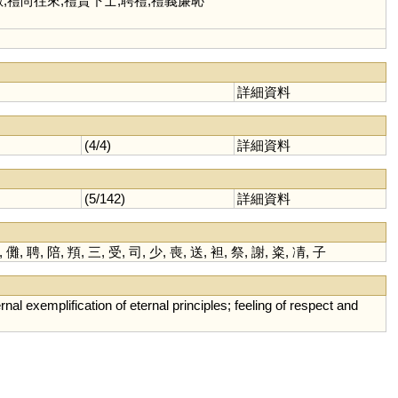
數,禮尚往來,禮賢下士,聘禮,禮義廉恥
詳細資料
(4/4)
詳細資料
(5/142)
詳細資料
,
儺
,
聘
,
陪
,
頖
,
三
,
受
,
司
,
少
,
喪
,
送
,
袒
,
祭
,
謝
,
粢
,
凊
,
子
rnal
exemplification
of
eternal
principles
;
feeling
of
respect
and