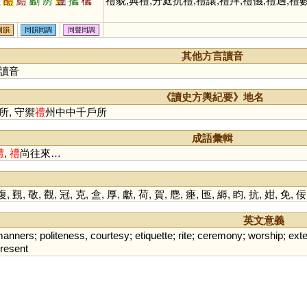
蠡
醴
鱧
劙
剺
豊
攭
欚
禮貌,典禮,分庭抗禮,禮讓,禮拜,禮儀,禮遇,禮
同韻
同韻同調
同聲同調
其他方言讀音
讀音
《讀史方輿紀要》地名
所, 守禦
禮
州中中千戶所
成語彙輯
禮
,
禮
尚往來…
復
,
覲
,
敬
,
觀
,
冠
,
克
,
盒
,
厚
,
獻
,
荷
,
賀
,
麀
,
瘞
,
匜
,
縟
,
盷
,
抗
,
姏
,
免
,
佞
英文意義
anners
;
politeness
,
courtesy
;
etiquette
;
rite
;
ceremony
;
worship
;
exte
resent