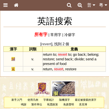
普
粵
英語搜索
所有字
|
常用字
|
冷僻字
[
revert
], 找到 2 個
漢字
詞類
意義
return
to
;
revert
to
;
go
back
;
belong
;
歸
v.
restore
;
send
back
;
divide
;
send
a
present
of
food
返
v.
return
,
revert
,
restore
新手入門
使用凡例
字庫統計
隨機漢字
最近被搜索的漢字
鳴謝
製作單位
私隱政策
免責聲明
意見簿