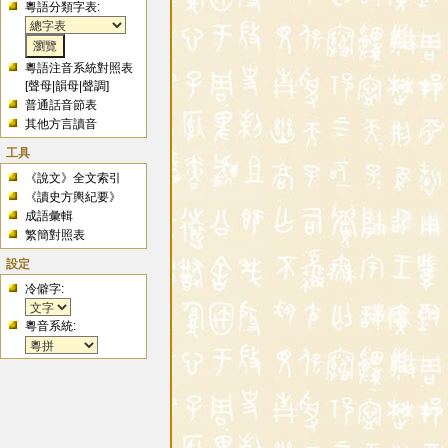
粵語分類字表:
粵語注音系統對照表
[
聲母
|
韻母
|
聲調
]
普通話音節表
其他方言讀音
工具
《說文》全文索引
《讀史方輿紀要》
成語彙輯
繁簡對照表
設定
冷僻字:
粵音系統: