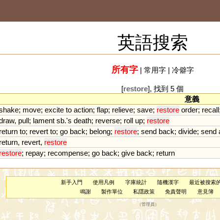
英語搜索
所有字
|
常用字
|
冷僻字
[
restore
], 找到 5 個
意義
shake
;
move
;
excite
to
action
;
flap
;
relieve
;
save
;
restore
order
;
recall
draw
,
pull
;
lament
sb
.'
s
death
;
reverse
;
roll
up
;
restore
return
to
;
revert
to
;
go
back
;
belong
;
restore
;
send
back
;
divide
;
send
return
,
revert
,
restore
restore
;
repay
;
recompense
;
go
back
;
give
back
;
return
新手入門
使用凡例
字庫統計
隨機漢字
最近被搜索
鳴謝
製作單位
私隱政策
免責聲明
意見簿
（
管理員
）