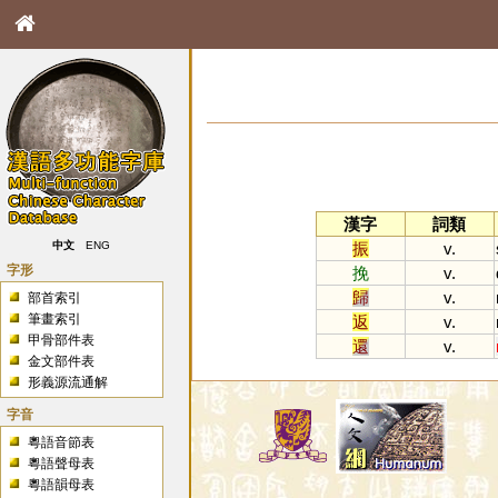
漢字
詞類
振
v.
中文
ENG
字形
挽
v.
歸
v.
部首索引
筆畫索引
返
v.
甲骨部件表
還
v.
金文部件表
形義源流通解
字音
粵語音節表
粵語聲母表
粵語韻母表