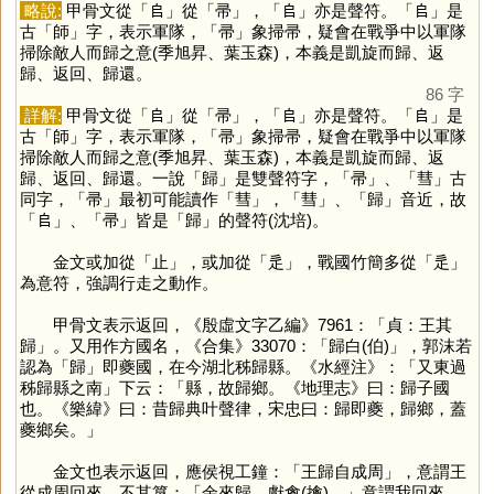
略說:
甲骨文從「
𠂤
」從「
帚
」，「
𠂤
」亦是聲符。「
𠂤
」是
古「
師
」字，表示軍隊，「
帚
」象掃帚，疑會在戰爭中以軍隊
掃除敵人而歸之意(季旭昇、葉玉森)，本義是凱旋而歸、返
歸、返回、歸還。
86 字
詳解:
甲骨文從「
𠂤
」從「
帚
」，「
𠂤
」亦是聲符。「
𠂤
」是
古「
師
」字，表示軍隊，「
帚
」象掃帚，疑會在戰爭中以軍隊
掃除敵人而歸之意(季旭昇、葉玉森)，本義是凱旋而歸、返
歸、返回、歸還。一說「
歸
」是雙聲符字，「
帚
」、「
彗
」古
同字，「
帚
」最初可能讀作「
彗
」，「
彗
」、「
歸
」音近，故
「
𠂤
」、「
帚
」皆是「
歸
」的聲符(沈培)。
金文或加從「
止
」，或加從「
辵
」，戰國竹簡多從「
辵
」
為意符，強調行走之動作。
甲骨文表示返回，《殷虛文字乙編》7961：「貞：王其
歸」。又用作方國名，《合集》33070：「歸白(伯)」，郭沫若
認為「
歸
」即夔國，在今湖北秭歸縣。《水經注》：「又東過
秭歸縣之南」下云：「縣，故歸鄉。《地理志》曰：歸子國
也。《樂緯》曰：昔歸典叶聲律，宋忠曰：歸即夔，歸鄉，蓋
夔鄉矣。」
金文也表示返回，應侯視工鐘：「王歸自成周」，意謂王
從成周回來。不其簋：「余來歸，獻禽(擒)。」意謂我回來，