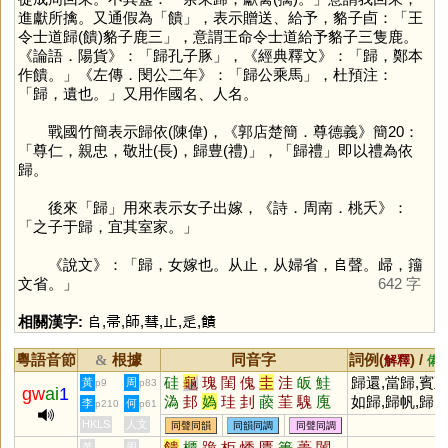
進獻所擒。又通假為「
饋
」，表示贈送、給予，貉子卣：「王
令士道歸(饋)貉子鹿三」，意謂王命令士道給予貉子三隻鹿。
《論語．陽貨》：「歸孔子豚」，《經典釋文》：「歸，鄭本
作饋。」《左傳．閔公二年》：「歸公乘馬」，杜預注：
「歸，遺也。」又用作國名、人名。
戰國竹簡表示歸依(陳偉)，《郭店楚簡．尊德義》簡20：
「尊仁，親忠，敬壯(長)，歸豊(禮)」，「歸禮」即以禮為依
歸。
後來「
歸
」用來表示女子出嫁，《詩．周南．桃夭》：
「之子于歸，宜其室家。」
《說文》：「歸，女嫁也。从止，从婦省，𠂤聲。㱕，籒
文省。」
642 字
相關漢字:
𠂤
,
帚
,
師
,
彗
,
止
,
辵
,
饋
粵語音節
根據
同音字
詞例(
) /
&
解釋
備
硅
龜
瑰
閨
傀
圭
洼
皈
鮭
歸還,當歸,賓
黃
周
p9
p83
gw
ai
1
溈
邽
媯
珪
刲
藈
茥
騩
廆
如歸,歸帆,歸
李
何
p210
p61
國,歸家,歸宿,
HKLS
人文
同聲同韻
同韻同調
同聲同調
歸期,歸納,歸
饋
櫃
跪
柜
悸
匱
簣
蕢
闠
黃
周