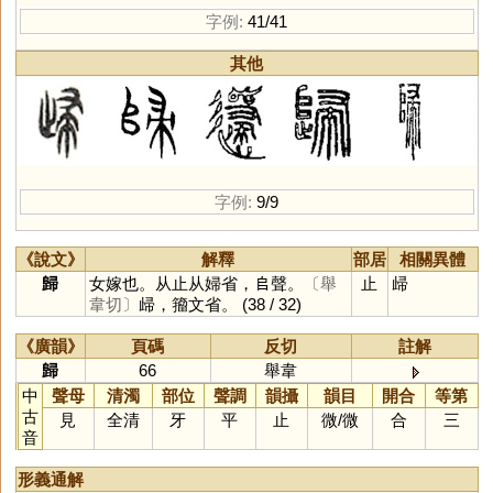
字例:
41/41
其他
字例:
9/9
《說文》
解釋
部居
相關異體
歸
女嫁也。从止从婦省，𠂤聲。
〔舉
止
㱕
韋切〕
㱕，籀文省。
(38 / 32)
《廣韻》
頁碼
反切
註解
歸
66
舉韋
中
聲母
清濁
部位
聲調
韻攝
韻目
開合
等第
古
見
全清
牙
平
止
微
/
微
合
三
音
形義通解