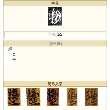
甲骨
字例:
1/2
(部件樹)
歸
𠂤
帚
簡帛文字