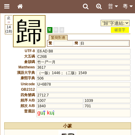
普
粵
止
歸
77
14
繁
簡
港
破音字
(18)
繁簡對應
繁
簡
归
UTF-8
E6 AD B8
大五碼
C26B
倉頡碼
竹一尸一月
Matthews
3617
漢語大字典
（一版）1446；（二版）1549
康熙字典
506
Unicode
U+6B78
GB2312
四角號碼
2712.7
頻序 A/B
1007
1039
頻次 A/B
1840
701
普通話
g
u
k
u
小篆