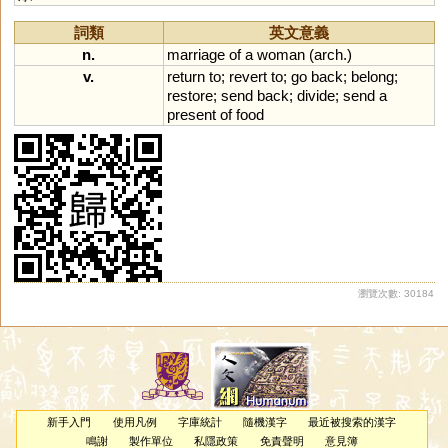
詞類
英文意義
n.
marriage
of
a
woman
(
arch
.)
v.
return
to
;
revert
to
;
go
back
;
belong
;
restore
;
send
back
;
divide
;
send
a
present
of
food
瀏覽次數: 30184
新手入門
使用凡例
字庫統計
隨機漢字
最近被搜索的漢字
鳴謝
製作單位
私隱政策
免責聲明
意見簿