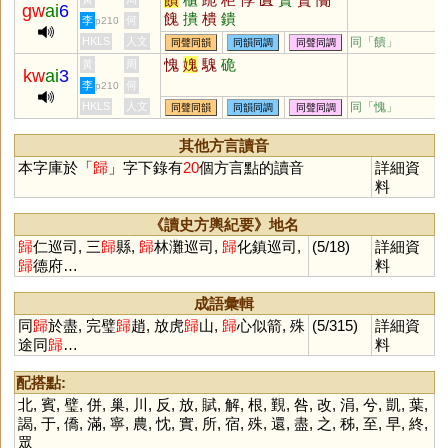
gw
ai
6
類,歸咎,歸罪,
餽
撌
樻
鐀
李
何
p210
歸功,歸化,歸
HKLS
人文
同「
饋
」
同聲同韻
同韻同調
同聲同調
究柢,改邪歸正
愧
媿
騩
硊
黃
周
落葉歸根,殊途
kw
ai
3
同歸,天與人歸
李
何
p210
放虎歸山,滿載
HKLS
人文
同「
愧
」
同聲同韻
同韻同調
同聲同調
而歸,反璞歸真
其他方言讀音
本字庫於「
歸
」字下錄有
20
個方言點的讀音
詳細資
料
《讀史方輿紀要》地名
歸
仁巡司, 三
歸
縣,
歸
林灘巡司,
歸
化鎮巡司,
(5/18)
詳細資
歸
德府…
料
成語彙輯
同
歸
於盡, 完璧
歸
趙, 放虎
歸
山,
歸
心似箭, 殊
(5/315)
詳細資
途同
歸
…
料
配搭點:
北
,
賓
,
璧
,
併
,
巢
,
川
,
反
,
放
,
賦
,
解
,
根
,
覲
,
咎
,
改
,
涓
,
兮
,
凱
,
葉
,
謁
,
于
,
僑
,
滿
,
寧
,
農
,
忱
,
實
,
所
,
宿
,
殊
,
還
,
盡
,
之
,
秭
,
至
,
早
,
終
,
眾