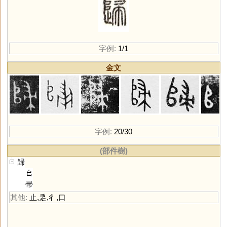
字例:
1/1
金文
字例:
20/30
(部件樹)
歸
𠂤
帚
其他:
止
,
辵
,
彳
,
口