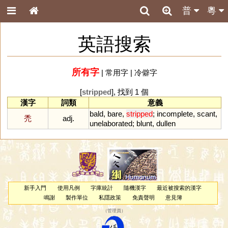
普
粵
英語搜索
所有字
|
常用字
|
冷僻字
[
stripped
], 找到 1 個
漢字
詞類
意義
bald
,
bare
,
stripped
;
incomplete
,
scant
,
禿
adj.
unelaborated
;
blunt
,
dullen
新手入門
使用凡例
字庫統計
隨機漢字
最近被搜索的漢字
鳴謝
製作單位
私隱政策
免責聲明
意見簿
（
管理員
）