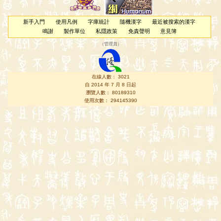
新手入門
使用凡例
字庫統計
隨機漢字
最近被搜索的漢字
鳴謝
製作單位
私隱政策
免責聲明
意見簿
（
管理員
）
在線人數： 3021
自 2014 年 7 月 8 日起
瀏覽人數： 80189310
使用次數： 294145390