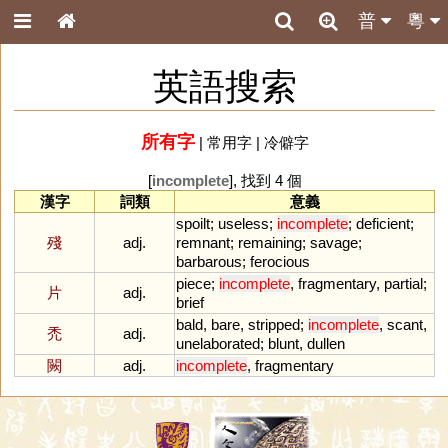
普
粵
英語搜索
所有字
|
常用字
|
冷僻字
[
incomplete
], 找到 4 個
漢字
詞類
意義
spoilt
;
useless
;
incomplete
;
deficient
;
殘
adj.
remnant
;
remaining
;
savage
;
barbarous
;
ferocious
piece
;
incomplete
,
fragmentary
,
partial
;
片
adj.
brief
bald
,
bare
,
stripped
;
incomplete
,
scant
,
禿
adj.
unelaborated
;
blunt
,
dullen
闕
adj.
incomplete
,
fragmentary