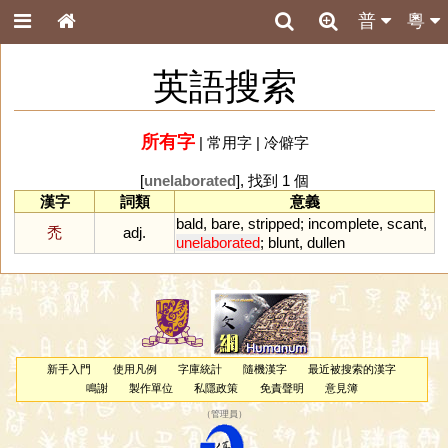
普
粵
英語搜索
所有字
|
常用字
|
冷僻字
[
unelaborated
], 找到 1 個
漢字
詞類
意義
bald
,
bare
,
stripped
;
incomplete
,
scant
,
禿
adj.
unelaborated
;
blunt
,
dullen
新手入門
使用凡例
字庫統計
隨機漢字
最近被搜索的漢字
鳴謝
製作單位
私隱政策
免責聲明
意見簿
（
管理員
）