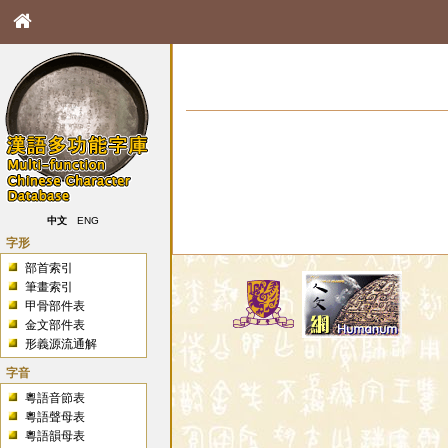
中文
ENG
字形
部首索引
筆畫索引
甲骨部件表
金文部件表
形義源流通解
字音
粵語音節表
粵語聲母表
粵語韻母表