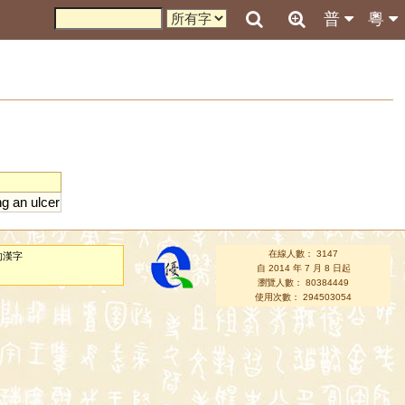
普
粵
ng
an
ulcer
在線人數： 3147
的漢字
自 2014 年 7 月 8 日起
瀏覽人數： 80384449
使用次數： 294503054