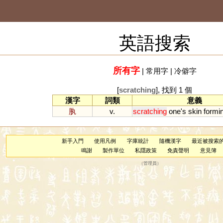
英語搜索
所有字
|
常用字
|
冷僻字
[
scratching
], 找到 1 個
漢字
詞類
意義
肒
v.
scratching
one
'
s
skin
formi
新手入門
使用凡例
字庫統計
隨機漢字
最近被搜索
鳴謝
製作單位
私隱政策
免責聲明
意見簿
（
管理員
）