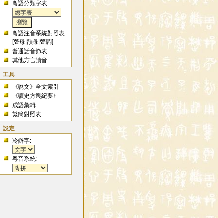
粵語分類字表:
粵語注音系統對照表
[
聲母
|
韻母
|
聲調
]
普通話音節表
其他方言讀音
工具
《說文》全文索引
《讀史方輿紀要》
成語彙輯
繁簡對照表
設定
冷僻字:
粵音系統: