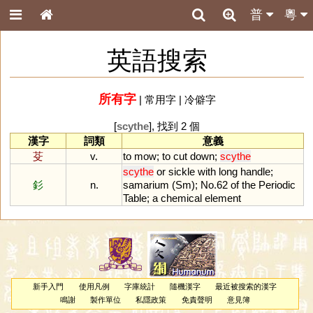
普
粵
英語搜索
所有字
|
常用字
|
冷僻字
[
scythe
], 找到 2 個
漢字
詞類
意義
芟
v.
to
mow
;
to
cut
down
;
scythe
scythe
or
sickle
with
long
handle
;
釤
n.
samarium
(
Sm
);
No
.
62
of
the
Periodic
Table
;
a
chemical
element
新手入門
使用凡例
字庫統計
隨機漢字
最近被搜索的漢字
鳴謝
製作單位
私隱政策
免責聲明
意見簿