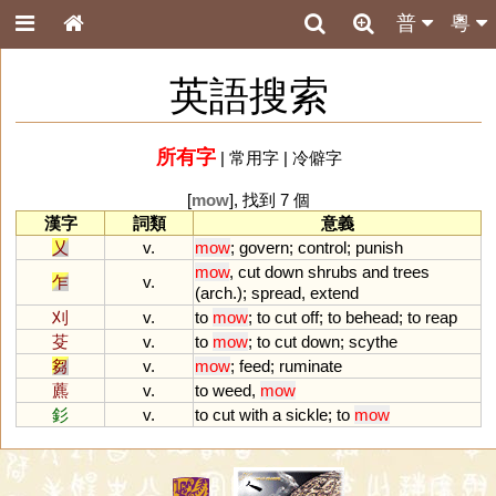
普
粵
英語搜索
所有字
|
常用字
|
冷僻字
[
mow
], 找到 7 個
漢字
詞類
意義
乂
v.
mow
;
govern
;
control
;
punish
mow
,
cut
down
shrubs
and
trees
乍
v.
(
arch
.);
spread
,
extend
刈
v.
to
mow
;
to
cut
off
;
to
behead
;
to
reap
芟
v.
to
mow
;
to
cut
down
;
scythe
芻
v.
mow
;
feed
;
ruminate
藨
v.
to
weed
,
mow
釤
v.
to
cut
with
a
sickle
;
to
mow