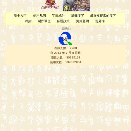
新手入門
使用凡例
字庫統計
隨機漢字
最近被搜索的漢字
鳴謝
製作單位
私隱政策
免責聲明
意見簿
（
管理員
）
在線人數： 2908
自 2014 年 7 月 8 日起
瀏覽人數： 80315118
使用次數： 294372954