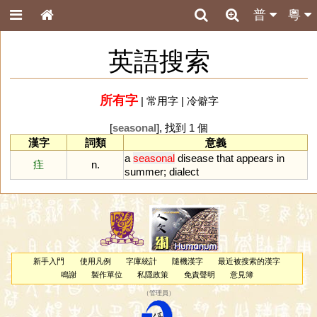
普
粵
英語搜索
所有字
|
常用字
|
冷僻字
[
seasonal
], 找到 1 個
漢字
詞類
意義
a
seasonal
disease
that
appears
in
疰
n.
summer
;
dialect
新手入門
使用凡例
字庫統計
隨機漢字
最近被搜索的漢字
鳴謝
製作單位
私隱政策
免責聲明
意見簿
（
管理員
）