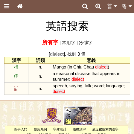
普
粵
英語搜索
所有字
|
常用字
|
冷僻字
[
dialect
], 找到 3 個
漢字
詞類
意義
檨
n.
Mango
(
in
Chiu
Chau
dialect
)
a
seasonal
disease
that
appears
in
疰
n.
summer
;
dialect
speech
,
saying
,
talk
;
word
;
language
;
話
n.
dialect
新手入門
使用凡例
字庫統計
隨機漢字
最近被搜索的漢字