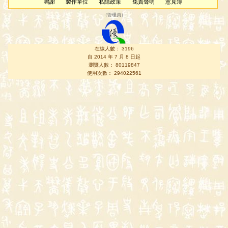
鳴謝
製作單位
私隱政策
免責聲明
意見簿
（
管理員
）
在線人數： 3196
自 2014 年 7 月 8 日起
瀏覽人數： 80119847
使用次數： 294022561