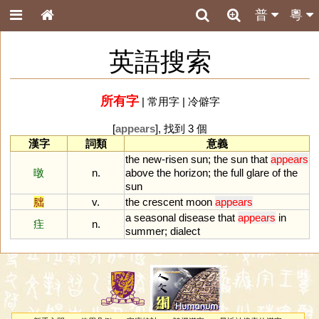
普
粵
英語搜索
所有字
|
常用字
|
冷僻字
[
appears
], 找到 3 個
漢字
詞類
意義
the
new
-
risen
sun
;
the
sun
that
appears
暾
n.
above
the
horizon
;
the
full
glare
of
the
sun
朏
v.
the
crescent
moon
appears
a
seasonal
disease
that
appears
in
疰
n.
summer
;
dialect