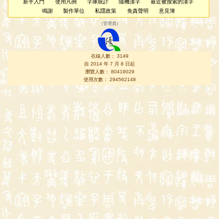
新手入門
使用凡例
字庫統計
隨機漢字
最近被搜索的漢字
鳴謝
製作單位
私隱政策
免責聲明
意見簿
（
管理員
）
在線人數： 3149
自 2014 年 7 月 8 日起
瀏覽人數： 80419029
使用次數： 294562148