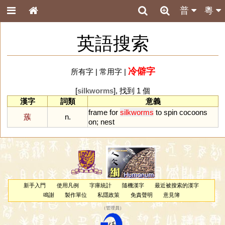
普
粵
英語搜索
冷僻字
所有字
|
常用字
|
[
silkworms
], 找到 1 個
漢字
詞類
意義
frame
for
silkworms
to
spin
cocoons
蔟
n.
on
;
nest
新手入門
使用凡例
字庫統計
隨機漢字
最近被搜索的漢字
鳴謝
製作單位
私隱政策
免責聲明
意見簿
（
管理員
）