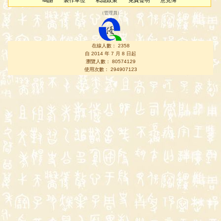
鳴謝
製作單位
私隱政策
免責聲明
意見簿
（
管理員
）
在線人數： 2358
自 2014 年 7 月 8 日起
瀏覽人數： 80574129
使用次數： 294907123