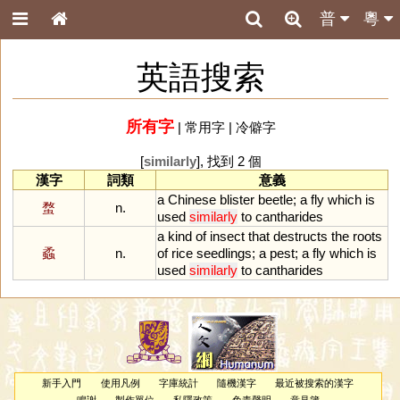
普
粵
英語搜索
所有字
|
常用字
|
冷僻字
[
similarly
], 找到 2 個
漢字
詞類
意義
a
Chinese
blister
beetle
;
a
fly
which
is
蝥
n.
used
similarly
to
cantharides
a
kind
of
insect
that
destructs
the
roots
蟊
n.
of
rice
seedlings
;
a
pest
;
a
fly
which
is
used
similarly
to
cantharides
新手入門
使用凡例
字庫統計
隨機漢字
最近被搜索的漢字