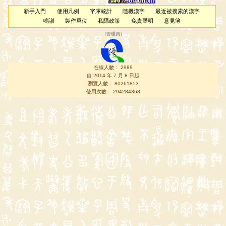
新手入門
使用凡例
字庫統計
隨機漢字
最近被搜索的漢字
鳴謝
製作單位
私隱政策
免責聲明
意見簿
（
管理員
）
在線人數： 2989
自 2014 年 7 月 8 日起
瀏覽人數： 80261853
使用次數： 294284368