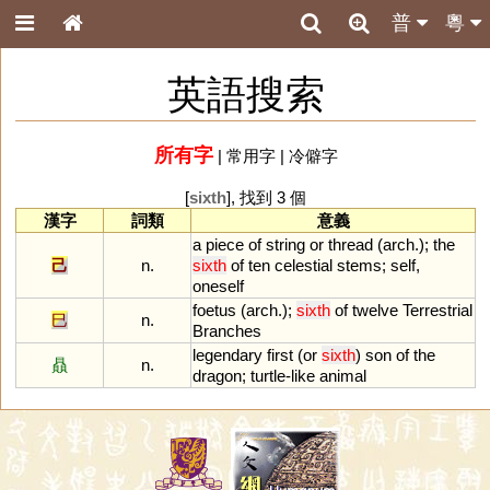
普
粵
英語搜索
所有字
|
常用字
|
冷僻字
[
sixth
], 找到 3 個
漢字
詞類
意義
a
piece
of
string
or
thread
(
arch
.);
the
己
n.
sixth
of
ten
celestial
stems
;
self
,
oneself
foetus
(
arch
.);
sixth
of
twelve
Terrestrial
巳
n.
Branches
legendary
first
(
or
sixth
)
son
of
the
贔
n.
dragon
;
turtle
-
like
animal