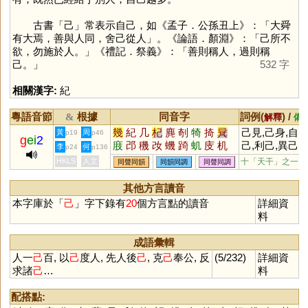
古書「
己
」常表示自己，如《孟子．公孫丑上》：「大舜
有大焉，善與人同，舍己從人」。《論語．顏淵》：「己所不
欲，勿施於人。」《禮記．祭義》：「善則稱人，過則稱
己。」
532 字
相關漢字:
紀
粵語音節
根據
同音字
詞例(
) /
&
解釋
備
幾
紀
几
杞
麂
剞
犄
掎
㠱
己見,己身,自
黃
周
p19
p46
g
ei
2
庪
邔
穖
妀
蟣
踦
虮
庋
机
己,利己,異己,
李
何
p24
p136
知己,推己及人
HKLS
人文
十「天干」之一
同聲同韻
同韻同調
同聲同調
各執己見
其他方言讀音
本字庫於「
己
」字下錄有
20
個方言點的讀音
詳細資
料
成語彙輯
人一
己
百, 以
己
度人, 先人後
己
, 克
己
奉公, 反
(5/232)
詳細資
求諸
己
…
料
配搭點: