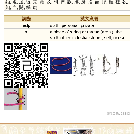
鋤
,
妲
,
度
,
復
,
克
,
蕘
,
及
,
利
,
律
,
誤
,
排
,
身
,
捨
,
嗇
,
抒
,
推
,
枉
,
執
,
知
,
自
,
闇
,
梯
,
勀
詞類
英文意義
adj.
sisth
;
personal
,
private
n.
a
piece
of
string
or
thread
(
arch
.);
the
sixth
of
ten
celestial
stems
;
self
,
oneself
瀏覽次數: 28383