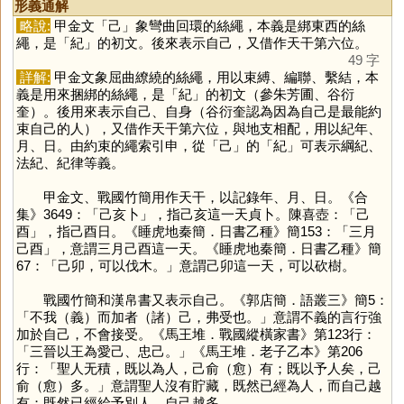
形義通解
略說:
甲金文「
己
」象彎曲回環的絲繩，本義是綁東西的絲
繩，是「
紀
」的初文。後來表示自己，又借作天干第六位。
49 字
詳解:
甲金文象屈曲繚繞的絲繩，用以束縛、編聯、繫結，本
義是用來捆綁的絲繩，是「
紀
」的初文（參朱芳圃、谷衍
奎）。後用來表示自己、自身（谷衍奎認為因為自己是最能約
束自己的人），又借作天干第六位，與地支相配，用以紀年、
月、日。由約束的繩索引申，從「
己
」的「
紀
」可表示綱紀、
法紀、紀律等義。
甲金文、戰國竹簡用作天干，以記錄年、月、日。《合
集》3649：「己亥卜」，指己亥這一天貞卜。陳喜壺：「己
酉」，指己酉日。《睡虎地秦簡．日書乙種》簡153：「三月
己酉」，意謂三月己酉這一天。《睡虎地秦簡．日書乙種》簡
67：「己卯，可以伐木。」意謂己卯這一天，可以砍樹。
戰國竹簡和漢帛書又表示自己。《郭店簡．語叢三》簡5：
「不我（義）而加者（諸）己，弗受也。」意謂不義的言行強
加於自己，不會接受。《馬王堆．戰國縱橫家書》第123行：
「三晉以王為愛己、忠己。」《馬王堆．老子乙本》第206
行：「聖人无積，既以為人，己俞（愈）有；既以予人矣，己
俞（愈）多。」意謂聖人沒有貯藏，既然已經為人，而自己越
有；既然已經給予別人，自己越多。