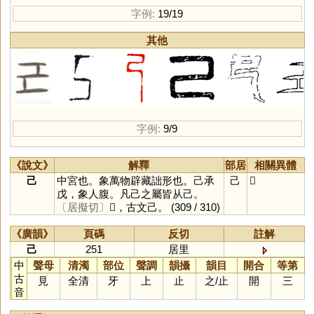
字例:
19/19
其他
字例:
9/9
《說文》
解釋
部居
相關異體
己
中宮也。象萬物辟藏詘形也。己承
己
𢀒
戊，象人腹。凡己之屬皆从己。
〔居擬切〕
𢀒，古文己。
(309 / 310)
《廣韻》
頁碼
反切
註解
己
251
居里
中
聲母
清濁
部位
聲調
韻攝
韻目
開合
等第
古
見
全清
牙
上
止
之
/
止
開
三
音