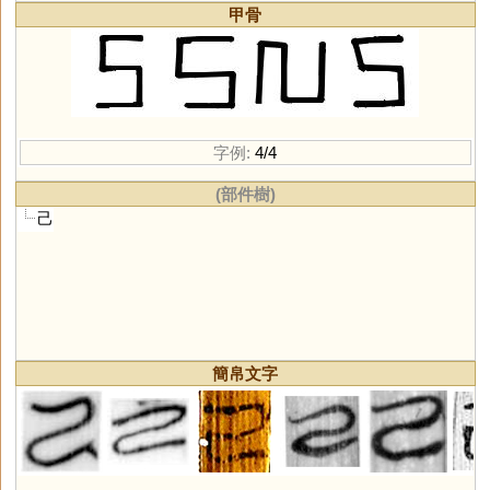
甲骨
字例:
4/4
(部件樹)
己
簡帛文字